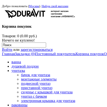
Добро пожаловать (
Москва
).
Найди свой магазин
Корзина покупок
Товаров: 0 (0.00 руб.)
Ничего не куплено!
Войти
или
зарегистрироваться
Главная
Закладки (0)
Постоянный покупатель
Корзина покупок
О
ванна
душевой поддон
унитазы
бачок для унитаза
монтажные элементы
подвесной унитаз
приставной унитаз
сиденье с крышкой для унитаза
унитаз с бачком
электронная крышка для унитаза
раковины