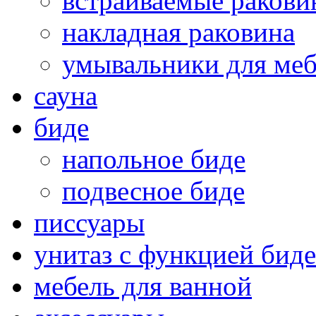
встраиваемые раков
накладная раковина
умывальники для ме
сауна
биде
напольное биде
подвесное биде
писсуары
унитаз с функцией биде
мебель для ванной