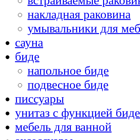
встраиваемые раков
накладная раковина
умывальники для ме
сауна
биде
напольное биде
подвесное биде
писсуары
унитаз с функцией биде
мебель для ванной