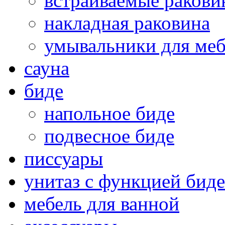
встраиваемые раков
накладная раковина
умывальники для ме
сауна
биде
напольное биде
подвесное биде
писсуары
унитаз с функцией биде
мебель для ванной