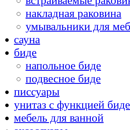
встраиваемые раков
накладная раковина
умывальники для ме
сауна
биде
напольное биде
подвесное биде
писсуары
унитаз с функцией биде
мебель для ванной