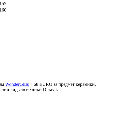
1155
1160
ием
WonderGliss
+ 68 ЕURO за предмет керамики.
ний вид сантехники Duravit.