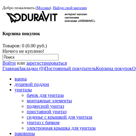
Добро пожаловать (
Москва
).
Найди свой магазин
Корзина покупок
Товаров: 0 (0.00 руб.)
Ничего не куплено!
Войти
или
зарегистрироваться
Главная
Закладки (0)
Постоянный покупатель
Корзина покупок
О
ванна
душевой поддон
унитазы
бачок для унитаза
монтажные элементы
подвесной унитаз
приставной унитаз
сиденье с крышкой для унитаза
унитаз с бачком
электронная крышка для унитаза
раковины