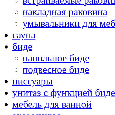
встраиваемые раков
накладная раковина
умывальники для ме
сауна
биде
напольное биде
подвесное биде
писсуары
унитаз с функцией биде
мебель для ванной