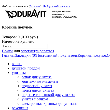
Добро пожаловать (
Москва
).
Найди свой магазин
Корзина покупок
Товаров: 0 (0.00 руб.)
Ничего не куплено!
Войти
или
зарегистрироваться
Главная
Закладки (0)
Постоянный покупатель
Корзина покупок
О
ванна
душевой поддон
унитазы
бачок для унитаза
монтажные элементы
подвесной унитаз
приставной унитаз
сиденье с крышкой для унитаза
унитаз с бачком
электронная крышка для унитаза
раковины