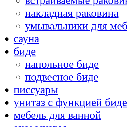
встраиваемые раков
накладная раковина
умывальники для ме
сауна
биде
напольное биде
подвесное биде
писсуары
унитаз с функцией биде
мебель для ванной