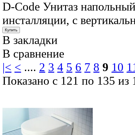
D-Code Унитаз напольный
инсталляции, с вертикаль
В закладки
В сравнение
|<
<
....
2
3
4
5
6
7
8
9
10
1
Показано с 121 по 135 из 