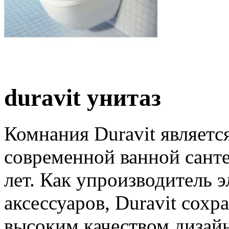
duravit унитаз
Комнания Duravit являетс
современной ванной санте
лет. Как упроизводитель 
аксессуаров, Duravit сох
высоким качеством дизай