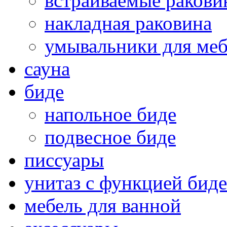
встраиваемые раков
накладная раковина
умывальники для ме
сауна
биде
напольное биде
подвесное биде
писсуары
унитаз с функцией биде
мебель для ванной